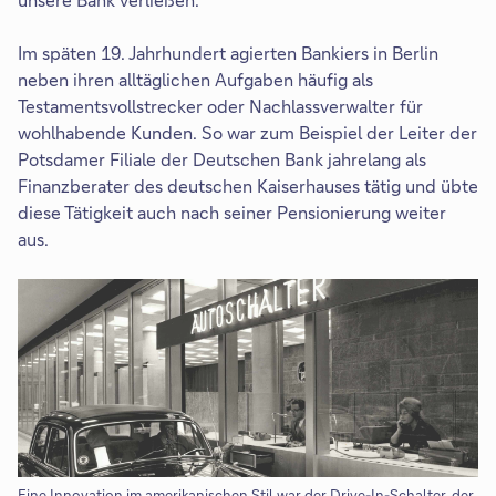
Im späten 19. Jahrhundert agierten Bankiers in Berlin
neben ihren alltäglichen Aufgaben häufig als
Testamentsvollstrecker oder Nachlassverwalter für
wohlhabende Kunden. So war zum Beispiel der Leiter der
Potsdamer Filiale der Deutschen Bank jahrelang als
Finanzberater des deutschen Kaiserhauses tätig und übte
diese Tätigkeit auch nach seiner Pensionierung weiter
aus.
Eine Innovation im amerikanischen Stil war der Drive-In-Schalter, der
Di