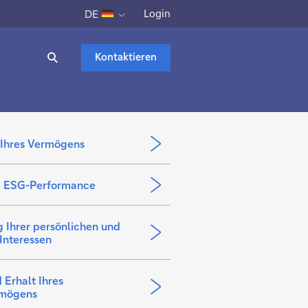
Login
DE
Kontaktieren
 Ihres Vermögens
e ESG-Performance
g Ihrer persönlichen und
Interessen
 Erhalt Ihres
rmögens