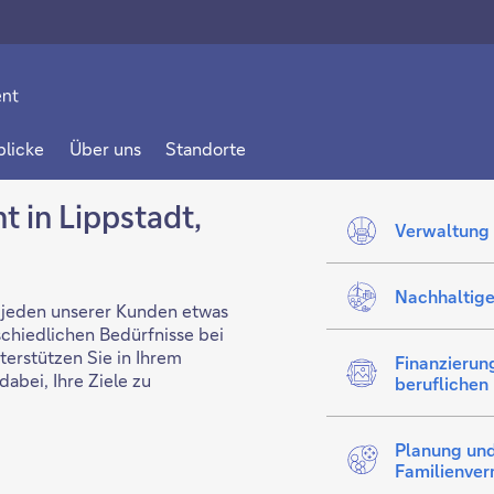
r
t
blicke
Über uns
Standorte
 in Lippstadt,
Verwaltung
m
n
Nachhaltig
jeden unserer Kunden etwas
schiedlichen Bedürfnisse bei
erstützen Sie in Ihrem
Finanzierun
abei, Ihre Ziele zu
beruflichen 
Planung und
Familienve