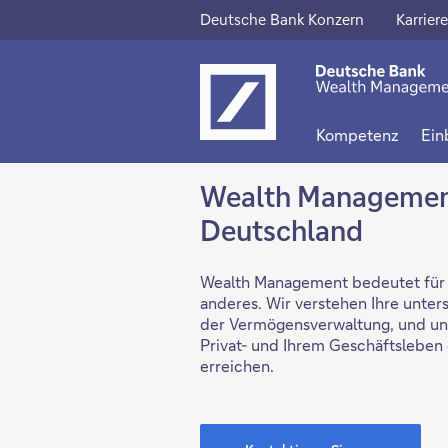
Deutsche Bank Konzern
Karriere
Dieser
Diese
Link
Link
öffnet
öffne
Kompetenz
Ein
sich
sich
in
in
Wealth Management
einem
eine
Deutschland
neuen
neue
Wealth Management bedeutet für 
Tab
Tab
anderes. Wir verstehen Ihre unter
der Vermögensverwaltung, und unt
Privat- und Ihrem Geschäftsleben d
erreichen.