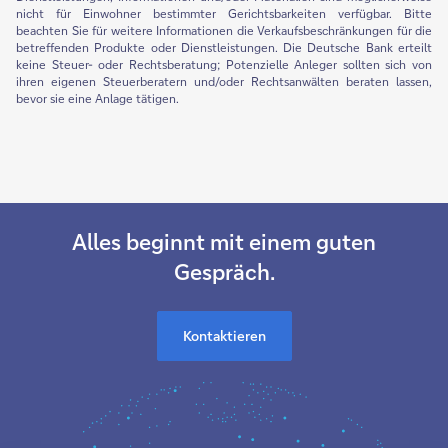
nicht für Einwohner bestimmter Gerichtsbarkeiten verfügbar. Bitte
beachten Sie für weitere Informationen die Verkaufsbeschränkungen für die
betreffenden Produkte oder Dienstleistungen. Die Deutsche Bank erteilt
keine Steuer- oder Rechtsberatung; Potenzielle Anleger sollten sich von
ihren eigenen Steuerberatern und/oder Rechtsanwälten beraten lassen,
bevor sie eine Anlage tätigen.
Alles beginnt mit einem guten
Gespräch.
Kontaktieren