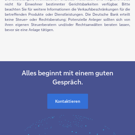
nicht für Einwohner bestimmter Gerichtsbarkeiten verfügbar. Bitte
beachten Sie für weitere Informationen die Verkaufsbeschränkungen für die
betreffenden Produkte oder Dienstleistungen. Die Deutsche Bank erteilt
keine Steuer- oder Rechtsberatung; Potenzielle Anleger sollten sich von
ihren eigenen Steuerberatern und/oder Rechtsanwälten beraten lassen,
bevor sie eine Anlage tätigen.
Alles beginnt mit einem guten
Gespräch.
Kontaktieren