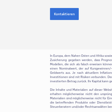
Kontaktieren
In Europa, dem Nahen Osten und Afrika sowie i
Zusicherung gegeben werden, dass Progno
Modellen, die sich als falsch erweisen könn
einen Nominalwert, der auf Kursgewinnen/-ve
Geldwerts aus. Je nach aktuellem Inflation
Investitionen sind mit Risiken verbunden. De
investierten Betrag zurück. Ihr Kapital kann g
Die Inhalte und Materialien auf dieser Webs
erhalten möglicherweise nicht den ursprüng
Materialien sind möglicherweise nicht für E
die betreffenden Produkte oder Dienstleist
Steuerberatern und/oder Rechtsanwälten berat