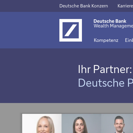
Deutsche Bank Konzern
Karriere
Dieser
Diese
Link
Link
öffnet
öffne
Kompetenz
Ein
sich
sich
in
in
einem
eine
Ihr Partner:
neuen
neue
Deutsche P
Tab
Tab