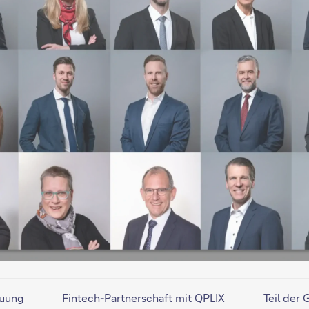
euung
Fintech-Partnerschaft mit QPLIX
Teil der