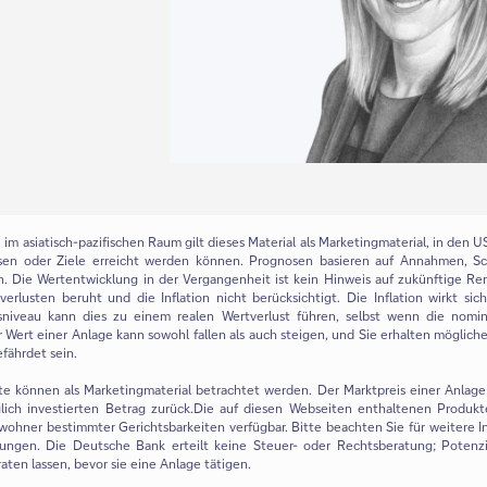
m asiatisch-pazifischen Raum gilt dieses Material als Marketingmaterial, in den USA
sen oder Ziele erreicht werden können. Prognosen basieren auf Annahmen, S
en. Die Wertentwicklung in der Vergangenheit ist kein Hinweis auf zukünftige Re
rlusten beruht und die Inflation nicht berücksichtigt. Die Inflation wirkt sic
sniveau kann dies zu einem realen Wertverlust führen, selbst wenn die nomin
r Wert einer Anlage kann sowohl fallen als auch steigen, und Sie erhalten möglic
efährdet sein.
ite können als Marketingmaterial betrachtet werden. Der Marktpreis einer Anlage 
lich investierten Betrag zurück.Die auf diesen Webseiten enthaltenen Produkt
inwohner bestimmter Gerichtsbarkeiten verfügbar. Bitte beachten Sie für weitere 
ungen. Die Deutsche Bank erteilt keine Steuer- oder Rechtsberatung; Potenzi
en lassen, bevor sie eine Anlage tätigen.