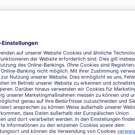
r globalen Hausbank.
agiert segregiert von anderen
ist im Hauptgeschäft mit
und Kunden verankert. Über das
s bieten wir Ihnen Zugang zum
 Bank.