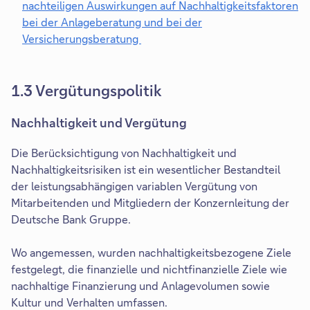
nachteiligen Auswirkungen auf Nachhaltigkeitsfaktoren
n
n
bei der Anlageberatung und bei der
e
k
Versicherungsberatung
t
ö
s
f
i
f
1.3 Vergütungspolitik
c
n
h
e
Nachhaltigkeit und Vergütung
i
t
n
s
Die Berücksichtigung von Nachhaltigkeit und
e
i
Nachhaltigkeitsrisiken ist ein wesentlicher Bestandteil
i
c
der leistungsabhängigen variablen Vergütung von
n
h
Mitarbeitenden und Mitgliedern der Konzernleitung der
e
i
Deutsche Bank Gruppe.
m
n
n
e
Wo angemessen, wurden nachhaltigkeitsbezogene Ziele
e
i
festgelegt, die finanzielle und nichtfinanzielle Ziele wie
u
n
nachhaltige Finanzierung und Anlagevolumen sowie
e
e
Kultur und Verhalten umfassen.