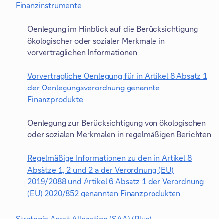
Finanzinstrumente
D
i
Oenlegung im Hinblick auf die Berücksichtigung
e
ökologischer oder sozialer Merkmale in
s
vorvertraglichen Informationen
e
r
Vorvertragliche Oenlegung für in Artikel 8 Absatz 1
L
der Oenlegungsverordnung genannte
i
Finanzprodukte
n
D
k
i
Oenlegung zur Berücksichtigung von ökologischen
ö
e
oder sozialen Merkmalen in regelmäßigen Berichten
f
s
f
e
Regelmäßige Informationen zu den in Artikel 8
n
r
Absätze 1, 2 und 2 a der Verordnung (EU)
e
L
2019/2088 und Artikel 6 Absatz 1 der Verordnung
t
i
(EU) 2020/852 genannten Finanzprodukten
s
n
D
i
k
i
Strategic Asset Allocation (SAA) (Plus) -