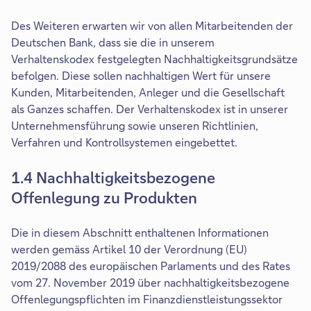
n
m
T
n
Des Weiteren erwarten wir von allen Mitarbeitenden der
a
e
Deutschen Bank, dass sie die in unserem
b
u
Verhaltenskodex festgelegten Nachhaltigkeitsgrundsätze
e
befolgen. Diese sollen nachhaltigen Wert für unsere
n
Kunden, Mitarbeitenden, Anleger und die Gesellschaft
T
als Ganzes schaffen. Der Verhaltenskodex ist in unserer
a
Unternehmensführung sowie unseren Richtlinien,
b
Verfahren und Kontrollsystemen eingebettet.
1.4 Nachhaltigkeitsbezogene
Offenlegung zu Produkten
Die in diesem Abschnitt enthaltenen Informationen
werden gemäss Artikel 10 der Verordnung (EU)
2019/2088 des europäischen Parlaments und des Rates
vom 27. November 2019 über nachhaltigkeitsbezogene
Offenlegungspflichten im Finanzdienstleistungssektor