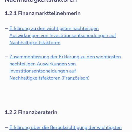
1.2.1 Finanzmarktteilnehmerin
Erklärung zu den wichtigsten nachteiligen
Auswirkungen von Investitionsentscheidungen auf
Nachhaltigkeitsfaktoren
D
i
Zusammenfassung der Erklärung zu den wichtigsten
e
nachteiligen Auswirkungen von
s
Investitionsentscheidungen auf
e
Nachhaltigkeitsfaktoren (Französisch)
r
D
L
i
i
e
n
s
k
e
1.2.2 Finanzberaterin
ö
r
f
L
Erklärung über die Berücksichtigung der wichtigsten
f
i