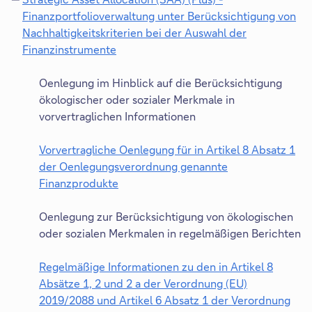
c
ö
e
Finanzportfolioverwaltung unter Berücksichtigung von
h
f
s
Nachhaltigkeitskriterien bei der Auswahl der
i
f
e
Finanzinstrumente
n
n
r
D
e
e
L
i
Oenlegung im Hinblick auf die Berücksichtigung
i
t
i
e
ökologischer oder sozialer Merkmale in
n
s
n
s
vorvertraglichen Informationen
e
i
k
e
m
c
ö
r
Vorvertragliche Oenlegung für in Artikel 8 Absatz 1
n
h
f
L
der Oenlegungsverordnung genannte
e
i
f
i
Finanzprodukte
u
n
n
n
D
e
e
e
k
i
Oenlegung zur Berücksichtigung von ökologischen
n
i
t
ö
e
oder sozialen Merkmalen in regelmäßigen Berichten
T
n
s
f
s
a
e
i
f
e
Regelmäßige Informationen zu den in Artikel 8
b
m
c
n
r
Absätze 1, 2 und 2 a der Verordnung (EU)
n
h
e
L
2019/2088 und Artikel 6 Absatz 1 der Verordnung
e
i
t
i