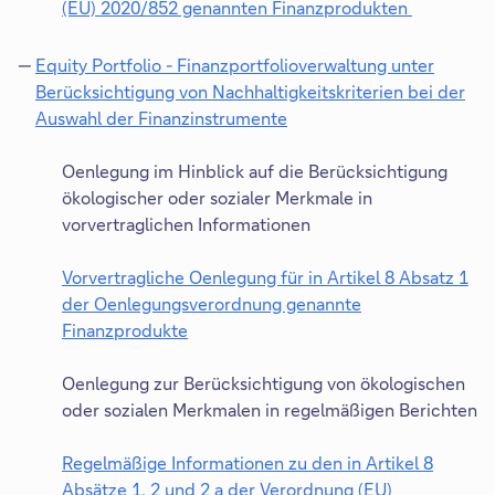
(EU) 2020/852 genannten Finanzprodukten
u
n
s
n
D
e
e
i
k
i
Equity Portfolio - Finanzportfolioverwaltung unter
n
i
c
ö
e
Berücksichtigung von Nachhaltigkeitskriterien bei der
T
n
h
f
s
Auswahl der Finanzinstrumente
a
e
i
f
e
D
b
m
n
n
r
i
Oenlegung im Hinblick auf die Berücksichtigung
n
e
e
L
e
ökologischer oder sozialer Merkmale in
e
i
t
i
s
vorvertraglichen Informationen
u
n
s
n
e
e
e
i
k
r
Vorvertragliche Oenlegung für in Artikel 8 Absatz 1
n
m
c
ö
L
der Oenlegungsverordnung genannte
T
n
h
f
i
Finanzprodukte
a
e
i
f
D
n
b
u
n
n
i
k
Oenlegung zur Berücksichtigung von ökologischen
e
e
e
e
ö
oder sozialen Merkmalen in regelmäßigen Berichten
n
i
t
s
f
T
n
s
e
f
Regelmäßige Informationen zu den in Artikel 8
a
e
i
r
n
Absätze 1, 2 und 2 a der Verordnung (EU)