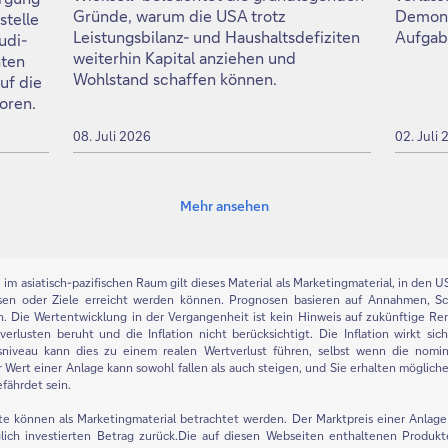
Gründe, warum die USA trotz
Demons
stelle
Leistungsbilanz- und Haushaltsdefiziten
Aufgab
udi-
weiterhin Kapital anziehen und
hten
Wohlstand schaffen können.
uf die
oren.
08. Juli 2026
02. Juli
Mehr ansehen
m asiatisch-pazifischen Raum gilt dieses Material als Marketingmaterial, in den USA
sen oder Ziele erreicht werden können. Prognosen basieren auf Annahmen, S
en. Die Wertentwicklung in der Vergangenheit ist kein Hinweis auf zukünftige Re
rlusten beruht und die Inflation nicht berücksichtigt. Die Inflation wirkt sic
sniveau kann dies zu einem realen Wertverlust führen, selbst wenn die nomin
r Wert einer Anlage kann sowohl fallen als auch steigen, und Sie erhalten möglic
efährdet sein.
ite können als Marketingmaterial betrachtet werden. Der Marktpreis einer Anlage 
lich investierten Betrag zurück.Die auf diesen Webseiten enthaltenen Produkt