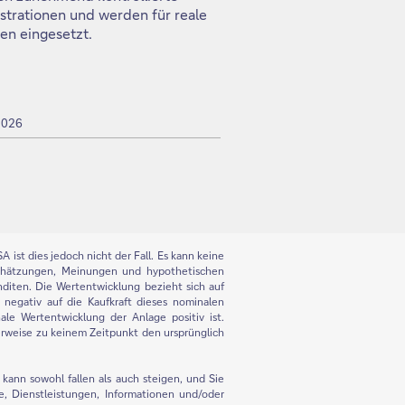
trationen und werden für reale
en eingesetzt.
 2026
 ist dies jedoch nicht der Fall. Es kann keine
chätzungen, Meinungen und hypothetischen
nditen. Die Wertentwicklung bezieht sich auf
h negativ auf die Kaufkraft dieses nominalen
ale Wertentwicklung der Anlage positiv ist.
herweise zu keinem Zeitpunkt den ursprünglich
kann sowohl fallen als auch steigen, und Sie
e, Dienstleistungen, Informationen und/oder