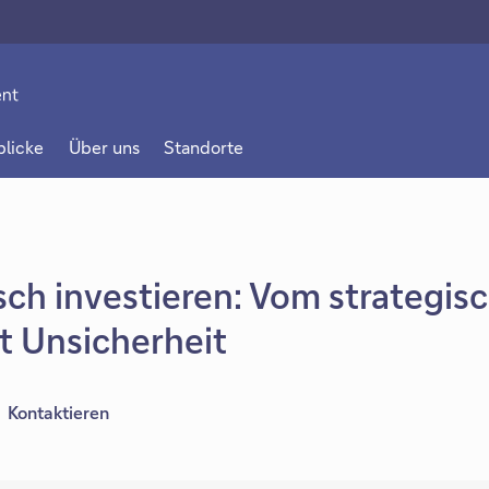
r
t
blicke
Über uns
Standorte
m
n
ch investieren: Vom strategis
 Unsicherheit
Kontaktieren