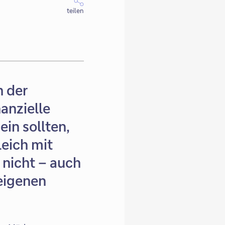
teilen
h der
nanzielle
ein sollten,
leich mit
 nicht – auch
 eigenen