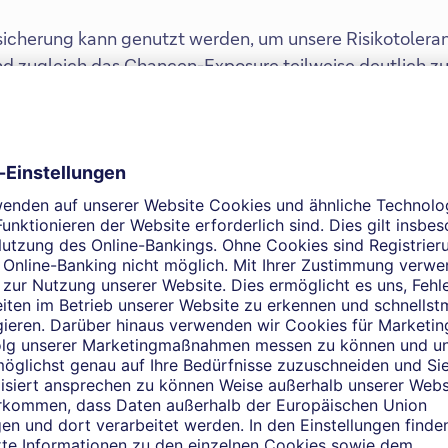
icherung kann genutzt werden, um unsere Risikotoleran
d zugleich das Chancen-Exposure teilweise deutlich zu
load bereit. Bitte beachten Sie die
 des Dokuments für Offenlegungen
Asymmetrisch investieren: Vom strategisc