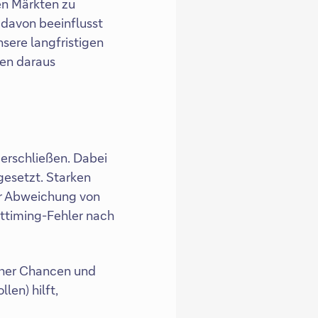
en Märkten zu
davon beeinflusst
sere langfristigen
den daraus
 erschließen. Dabei
gesetzt. Starken
ur Abweichung von
kttiming-Fehler nach
icher Chancen und
len) hilft,